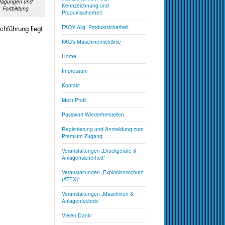
Tagungen und
Kennzeichnung und
Fortbildung
Produktsicherheit
FAQ’s Allg. Produktsicherheit
chführung liegt
FAQ’s Maschinenrichtlinie
Home
Impressum
Kontakt
Mein Profil
Passwort Wiederherstellen
Registrierung und Anmeldung zum
Premium-Zugang
Veranstaltungen „Druckgeräte &
Anlagensicherheit“
Veranstaltungen „Explosionsschutz
(ATEX)“
Veranstaltungen „Maschinen &
Anlagentechnik“
Vielen Dank!