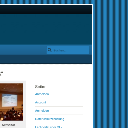
k“
Seiten
Abmelden
Account
Anmelden
Datenschutzerklärung
Seminare,
Fachportal über CE-