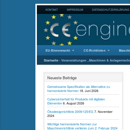
KONTAKT
IMPRESSUM
DATENSCHUTZERKLÄRUNG
EU-Binnenmarkt
CE-Richtlinien
Maschi
Startseite
›
Veranstaltungen „Maschinen & Anlagentech
Neueste Beiträge
Gemeinsame Spezifikation als Alternative zu
harmonisierte Normen
18. Juni 2026
Cybersicherheit für Produkte mit digitalen
Elementen
6. August 2026
Ökodesignrichtlinie 2009/125/EG
7. November
2024
Wichtige harmonisierte Normen zur
Maschinenrichtlinie verlieren zum 2. Februar 2024