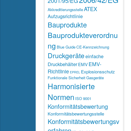
2001/95/EG
ATEX
Akkreditierungsstelle
Aufzugsrichtlinie
Bauprodukte
Bauprodukteverordnu
ng
Blue Guide
CE-Kennzeichnung
Druckgeräte
einfache
EMV-
Druckbehälter
EMV
Richtlinie
Explosionsschutz
EPREL
Funktionale Sicherheit
Gasgeräte
Harmonisierte
Normen
ISO 9001
Konformitätsbewertung
Konformitätsbewertungsstelle
Konformitätsbewertungsv
erfahren