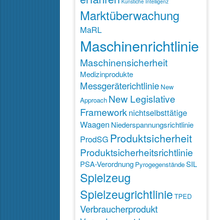
Künstiche Intelligenz
Marktüberwachung
MaRL
Maschinenrichtlinie
Maschinensicherheit
Medizinprodukte
Messgeräterichtlinie
New
New Legislative
Approach
Framework
nichtselbsttätige
Waagen
Niederspannungsrichtlinie
Produktsicherheit
ProdSG
Produktsicherheitsrichtlinie
PSA-Verordnung
SIL
Pyrogegenstände
Spielzeug
Spielzeugrichtlinie
TPED
Verbraucherprodukt