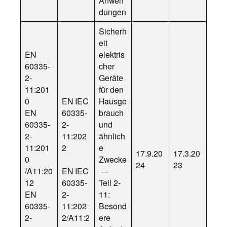
Anwen
dungen
Sicherh
eit
EN
elektris
60335-
cher
2-
Geräte
11:201
für den
0
EN IEC
Hausge
EN
60335-
brauch
60335-
2-
und
2-
11:202
ähnlich
11:201
2
e
17.9.20
17.3.20
0
Zwecke
24
23
/A11:20
EN IEC
—
12
60335-
Teil 2-
EN
2-
11:
60335-
11:202
Besond
2-
2/A11:2
ere