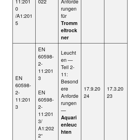
11:201
022
Anforde
0
rungen
/A1:201
für
5
Tromm
eltrock
ner
EN
Leucht
60598-
en —
2-
Teil 2-
11:201
11:
EN
3
Besond
60598-
ere
17.9.20
17.3.20
2-
EN
Anforde
24
23
11:201
60598-
rungen
3
2-
—
11:201
Aquari
3/
enleuc
A1:202
hten
2“