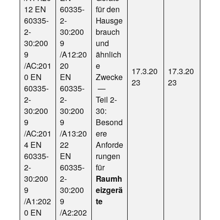
12 EN
60335-
für den
60335-
2-
Hausge
2-
30:200
brauch
30:200
9
und
9
/A12:20
ähnlich
/AC:201
20
e
17.3.20
17.3.20
0 EN
EN
Zwecke
23
23
60335-
60335-
—
2-
2-
Teil 2-
30:200
30:200
30:
9
9
Besond
/AC:201
/A13:20
ere
4 EN
22
Anforde
60335-
EN
rungen
2-
60335-
für
30:200
2-
Raumh
9
30:200
eizgerä
/A1:202
9
te
0 EN
/A2:202