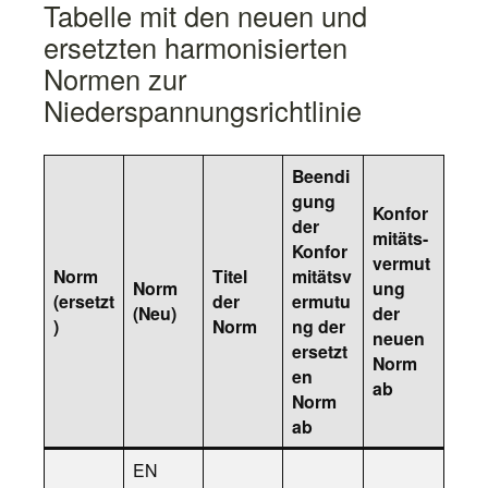
Tabelle mit den neuen und
ersetzten harmonisierten
Normen zur
Niederspannungsrichtlinie
Beendi
gung
Konfor
der
mitäts-
Konfor
vermut
Norm
Titel
mitätsv
Norm
ung
(ersetzt
der
ermutu
(Neu)
der
)
Norm
ng der
neuen
ersetzt
Norm
en
ab
Norm
ab
EN