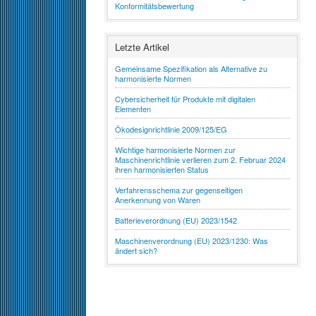
Konformitätsbewertung
Letzte Artikel
Gemeinsame Spezifikation als Alternative zu
harmonisierte Normen
Cybersicherheit für Produkte mit digitalen
Elementen
Ökodesignrichtlinie 2009/125/EG
Wichtige harmonisierte Normen zur
Maschinenrichtlinie verlieren zum 2. Februar 2024
ihren harmonisierten Status
Verfahrensschema zur gegenseitigen
Anerkennung von Waren
Batterieverordnung (EU) 2023/1542
Maschinenverordnung (EU) 2023/1230: Was
ändert sich?