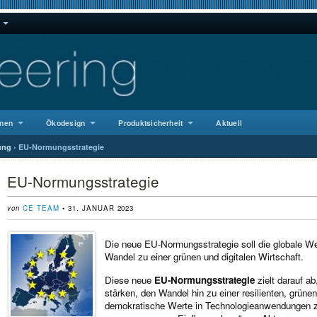
nen
Ökodesign
Produktsicherheit
Aktuell
ung
›
EU-Normungsstrategie
EU-Normungsstrategie
von
CE TEAM
• 31. JANUAR 2023
Die neue EU-Normungsstrategie soll die globale We
Wandel zu einer grünen und digitalen Wirtschaft.
Diese neue
EU-Normungsstrategie
zielt darauf a
stärken, den Wandel hin zu einer resilienten, grüne
demokratische Werte in Technologieanwendungen z