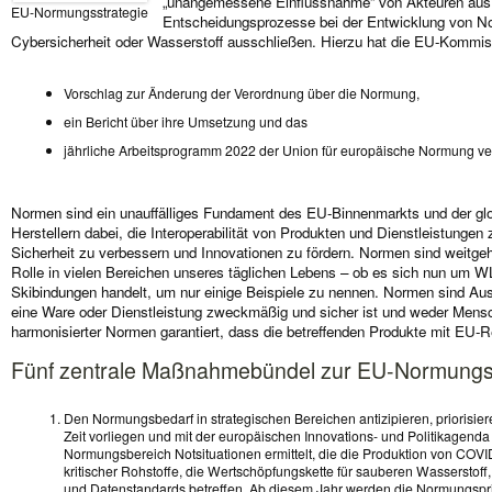
„unangemessene Einflussnahme“ von Akteuren aus
EU-Normungsstrategie
Entscheidungsprozesse bei der Entwicklung von No
Cybersicherheit oder Wasserstoff ausschließen. Hierzu hat die EU-Kommis
Vorschlag zur Änderung der Verordnung über die Normung,
ein Bericht über ihre Umsetzung und das
jährliche Arbeitsprogramm 2022 der Union für europäische Normung ver
Normen sind ein unauffälliges Fundament des EU-Binnenmarkts und der glo
Herstellern dabei, die Interoperabilität von Produkten und Dienstleistungen
Sicherheit zu verbessern und Innovationen zu fördern. Normen sind weitgeh
Rolle in vielen Bereichen unseres täglichen Lebens – ob es sich nun um 
Skibindungen handelt, um nur einige Beispiele zu nennen. Normen sind Ausd
eine Ware oder Dienstleistung zweckmäßig und sicher ist und weder Mens
harmonisierter Normen garantiert, dass die betreffenden Produkte mit EU-R
Fünf zentrale Maßnahmebündel zur EU-Normungss
Den Normungsbedarf in strategischen Bereichen antizipieren, priorisi
Zeit vorliegen und mit der europäischen Innovations- und Politikagend
Normungsbereich Notsituationen ermittelt, die die Produktion von COVID
kritischer Rohstoffe, die Wertschöpfungskette für sauberen Wasserstoff
und Datenstandards betreffen. Ab diesem Jahr werden die Normungsprio