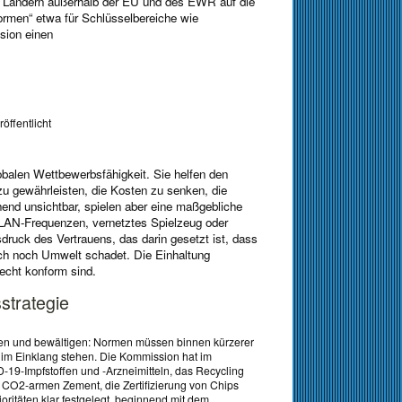
 Ländern außerhalb der EU und des EWR auf die
rmen“ etwa für Schlüsselbereiche wie
sion einen
öffentlicht
balen Wettbewerbsfähigkeit. Sie helfen den
 zu gewährleisten, die Kosten zu senken, die
end unsichtbar, spielen aber eine maßgebliche
WLAN-Frequenzen, vernetztes Spielzeug oder
ruck des Vertrauens, das darin gesetzt ist, dass
ch noch Umwelt schadet. Die Einhaltung
echt konform sind.
trategie
eren und bewältigen: Normen müssen binnen kürzerer
a im Einklang stehen. Die Kommission hat im
-19-Impfstoffen und -Arzneimitteln, das Recycling
, CO2-armen Zement, die Zertifizierung von Chips
ritäten klar festgelegt, beginnend mit dem