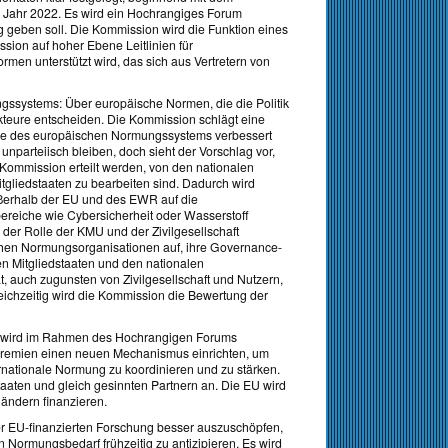
s Jahr 2022. Es wird ein Hochrangiges Forum
ng geben soll. Die Kommission wird die Funktion eines
ion auf hoher Ebene Leitlinien für
men unterstützt wird, das sich aus Vertretern von
ssystems: Über europäische Normen, die die Politik
kteure entscheiden. Die Kommission schlägt eine
nce des europäischen Normungssystems verbessert
unparteiisch bleiben, doch sieht der Vorschlag vor,
Kommission erteilt werden, von den nationalen
liedstaaten zu bearbeiten sind. Dadurch wird
erhalb der EU und des EWR auf die
ereiche wie Cybersicherheit oder Wasserstoff
der Rolle der KMU und der Zivilgesellschaft
chen Normungsorganisationen auf, ihre Governance-
en Mitgliedstaaten und den nationalen
, auch zugunsten von Zivilgesellschaft und Nutzern,
ichzeitig wird die Kommission die Bewertung der
n wird im Rahmen des Hochrangigen Forums
remien einen neuen Mechanismus einrichten, um
rnationale Normung zu koordinieren und zu stärken.
taaten und gleich gesinnten Partnern an. Die EU wird
ändern finanzieren.
der EU-finanzierten Forschung besser auszuschöpfen,
Normungsbedarf frühzeitig zu antizipieren. Es wird