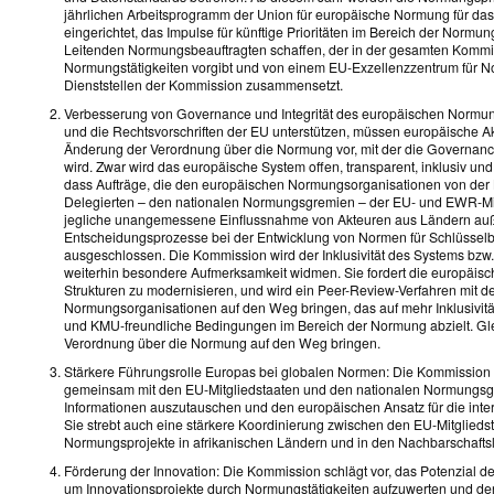
jährlichen Arbeitsprogramm der Union für europäische Normung für da
eingerichtet, das Impulse für künftige Prioritäten im Bereich der Normu
Leitenden Normungsbeauftragten schaffen, der in der gesamten Kommiss
Normungstätigkeiten vorgibt und von einem EU-Exzellenzzentrum für Nor
Dienststellen der Kommission zusammensetzt.
Verbesserung von Governance und Integrität des europäischen Normung
und die Rechtsvorschriften der EU unterstützen, müssen europäische A
Änderung der Verordnung über die Normung vor, mit der die Governa
wird. Zwar wird das europäische System offen, transparent, inklusiv und 
dass Aufträge, die den europäischen Normungsorganisationen von der 
Delegierten – den nationalen Normungsgremien – der EU- und EWR-Mitg
jegliche unangemessene Einflussnahme von Akteuren aus Ländern auß
Entscheidungsprozesse bei der Entwicklung von Normen für Schlüsselb
ausgeschlossen. Die Kommission wird der Inklusivität des Systems bzw. 
weiterhin besondere Aufmerksamkeit widmen. Sie fordert die europäis
Strukturen zu modernisieren, und wird ein Peer-Review-Verfahren mit d
Normungsorganisationen auf den Weg bringen, das auf mehr Inklusivität
und KMU-freundliche Bedingungen im Bereich der Normung abzielt. Gle
Verordnung über die Normung auf den Weg bringen.
Stärkere Führungsrolle Europas bei globalen Normen: Die Kommissio
gemeinsam mit den EU-Mitgliedstaaten und den nationalen Normungsg
Informationen auszutauschen und den europäischen Ansatz für die inte
Sie strebt auch eine stärkere Koordinierung zwischen den EU-Mitglieds
Normungsprojekte in afrikanischen Ländern und in den Nachbarschaftsl
Förderung der Innovation: Die Kommission schlägt vor, das Potenzial 
um Innovationsprojekte durch Normungstätigkeiten aufzuwerten und den 