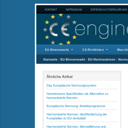
KONTAKT
IMPRESSUM
DATENSCHUTZERKLÄRUNG
EU-Binnenmarkt
CE-Richtlinien
Maschi
Startseite
›
EU-Binnenmarkt
›
EU-Rechtsrahmen
›
Norm
Ähnliche Artikel
Das Europäische Normungssystem
Gemeinsame Spezifikation als Alternative zu
harmonisierte Normen
Europäische Normung: Arbeitsprogramme
Harmonisierte Normen: Veröffentlichung der
Fundstellen im EU-Amtsblatt
Harmonisierte Normen: Akkreditierung und