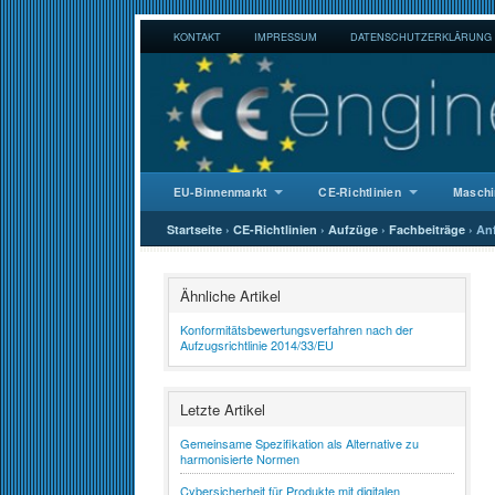
KONTAKT
IMPRESSUM
DATENSCHUTZERKLÄRUNG
EU-Binnenmarkt
CE-Richtlinien
Maschi
Startseite
›
CE-Richtlinien
›
Aufzüge
›
Fachbeiträge
›
An
Ähnliche Artikel
Konformitätsbewertungsverfahren nach der
Aufzugsrichtlinie 2014/33/EU
Letzte Artikel
Gemeinsame Spezifikation als Alternative zu
harmonisierte Normen
Cybersicherheit für Produkte mit digitalen