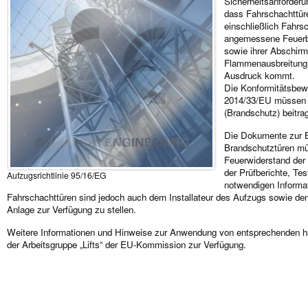
Sicherheitsanforderu
dass Fahrschachttü
einschließlich Fahrs
angemessene Feuerbes
sowie ihrer Abschirm
Flammenausbreitung)
Ausdruck kommt.
Die Konformitätsbewe
2014/33/EU müssen a
(Brandschutz) beitra
Die Dokumente zur B
Brandschutztüren mü
Feuerwiderstand der
der Prüfberichte, Tes
Aufzugsrichtlinie 95/16/EG
notwendigen Informa
Fahrschachttüren sind jedoch auch dem Installateur des Aufzugs sowie de
Anlage zur Verfügung zu stellen.
Weitere Informationen und Hinweise zur Anwendung von entsprechenden h
der Arbeitsgruppe „Lifts“ der EU-Kommission zur Verfügung.