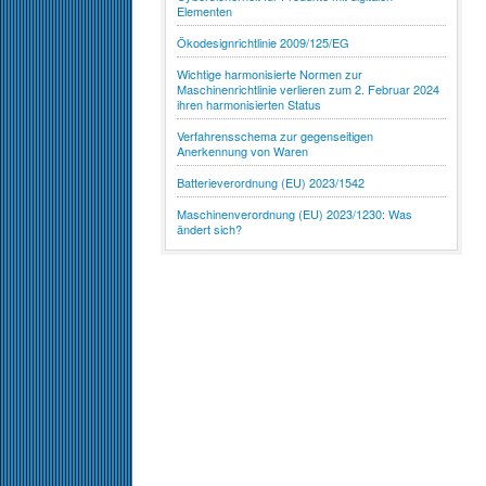
Elementen
Ökodesignrichtlinie 2009/125/EG
Wichtige harmonisierte Normen zur
Maschinenrichtlinie verlieren zum 2. Februar 2024
ihren harmonisierten Status
Verfahrensschema zur gegenseitigen
Anerkennung von Waren
Batterieverordnung (EU) 2023/1542
Maschinenverordnung (EU) 2023/1230: Was
ändert sich?