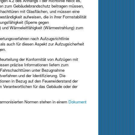
ngen 4.2 des Anhangs I der Richtlinie heißt es,
ren zum Gebäudebrandschutz beitragen müssen,
chachttüren mit Glasflächen, und müssen eine
tändigkeit aufweisen, die in ihrer Formstabilität
ungsfähigkeit (Sperre gegen
 und Wärmeleitfähigkeit (Wärmestrahlung) zum
rtungsverfahren nach Aufzugsrichtlinie
ls auch für diesen Aspekt zur Aufzugsicherheit
gen.
eurteilung der Konformität von Aufzügen mit
ssen präzise Informationen liefern zum
 Fahrschachttüren unter Bezugnahme
tverfahren und der Identifizierung. Die
tionen in Bezug auf den Feuerwiderstand der
m Verantwortlichen für das Gebäude oder der
armonisierten Normen stehen in einem
Dokument